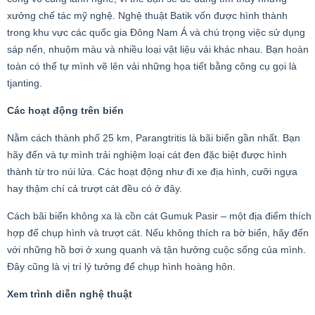
xưởng chế tác mỹ nghệ. Nghệ thuật Batik vốn được hình thành
trong khu vực các quốc gia Đông Nam Á và chú trọng việc sử dụng
sáp nến, nhuộm màu và nhiều loại vật liệu vải khác nhau. Bạn hoàn
toàn có thể tự mình vẽ lên vải những họa tiết bằng công cụ gọi là
tjanting.
Các hoạt động trên biển
Nằm cách thành phố 25 km, Parangtritis là bãi biển gần nhất. Bạn
hãy đến và tự mình trải nghiệm loại cát đen đặc biệt được hình
thành từ tro núi lửa. Các hoạt động như đi xe địa hình, cưỡi ngựa
hay thậm chí cả trượt cát đều có ở đây.
Cách bãi biển không xa là cồn cát Gumuk Pasir – một địa điểm thích
hợp để chụp hình và trượt cát. Nếu không thích ra bờ biển, hãy đến
với những hồ bơi ở xung quanh và tận hưởng cuộc sống của mình.
Đây cũng là vị trí lý tưởng để chụp hình hoàng hôn.
Xem trình diễn nghệ thuật