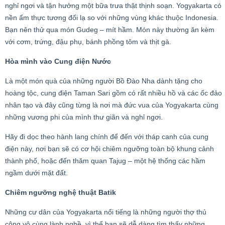
nghỉ ngơi và tận hưởng một bữa trưa thật thịnh soạn. Yogyakarta có
nền ẩm thực tương đối lạ so với những vùng khác thuộc Indonesia.
Bạn nên thử qua món Gudeg – mít hầm. Món này thường ăn kèm
với cơm, trứng, đậu phụ, bánh phồng tôm và thịt gà.
Hòa mình vào Cung điện Nước
Là một món quà của những người Bồ Đào Nha dành tặng cho
hoàng tộc, cung điện Taman Sari gồm có rất nhiều hồ và các ốc đảo
nhân tạo và đây cũng từng là nơi mà đức vua của Yogyakarta cùng
những vương phi của mình thư giãn và nghỉ ngơi.
Hãy đi dọc theo hành lang chính để đến với tháp canh của cung
điện này, nơi bạn sẽ có cơ hội chiêm ngưỡng toàn bộ khung cảnh
thành phố, hoặc đến thăm quan Tajug – một hệ thống các hầm
ngầm dưới mặt đất.
Chiêm ngưỡng nghệ thuật Batik
Những cư dân của Yogyakarta nổi tiếng là những người thợ thủ
công vô cùng lành nghề, vì thế bạn sẽ dễ dàng tìm thấy những