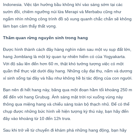
Indonesia. Việc tận hưởng bầu không khí vào sáng sớm tại các
sườn đồi, chiêm ngưỡng núi lửa Merapi và Merbabu cũng như
ngắm nhìn những công trình đồ sộ xung quanh chắc chắn sẽ không
làm bạn cảm thấy thất vọng.
Thăm quan rừng nguyên sinh trong hang
Được hình thành cách đây hàng nghìn năm sau một vụ sụp đất lớn,
hang Jomblang là một kỳ quan tự nhiên hiếm có của Yogyakarta.
Với độ sâu lên đến hơn 60 m, thật khó tưởng tượng việc có một
quần thể thực vật dưới đáy hang. Những cây đại thụ, nấm và dương
xỉ sinh sống tại đây và hầu như không hề bị tác động của con người.
Bạn nên đi hết hang này, băng qua một đoạn hầm tối khoảng 250 m
để đến với hang Grubug. Ánh sáng mặt trời rọi xuống vùng này
thông qua miệng hang và chiếu sáng toàn bộ thạch nhũ. Để có thể
chụp được những bức hình về hiện tượng kỳ thú này, bạn hãy đến
đây vào khoảng từ 10 đến 12h trưa.
Sau khi trở về từ chuyến đi khám phá những hang động, bạn hãy