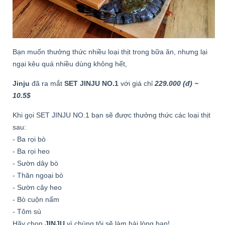
Bạn muốn thưởng thức nhiều loại thịt trong bữa ăn, nhưng lại
ngại kêu quá nhiều dùng không hết,
Jinju
đã ra mắt
SET JINJU NO.1
với giá chỉ
229.000 (đ) ~
10.5$
Khi gọi SET JINJU NO.1 bạn sẽ được thưởng thức các loại thịt
sau:
- Ba rọi bò
- Ba rọi heo
- Sườn dây bò
- Thăn ngoại bò
- Sườn cây heo
- Bò cuộn nấm
- Tôm sú
Hãy chọn
JINJU
vì chúng tôi sẽ làm hài lòng bạn!