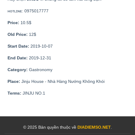
ʜᴏᴛʟɪɴᴇ: 0975017777
Price:
10.5$
Old Price:
12$
Start Date:
2019-10-07
End Date:
2019-12-31
Category:
Gastronomy
Place:
Jinju House - Nhà Hàng Nướng Không Khói
Terms:
JINJU NO.1
© 2025 Bản quyền thuộc về
DIADIEMSO.NET
.