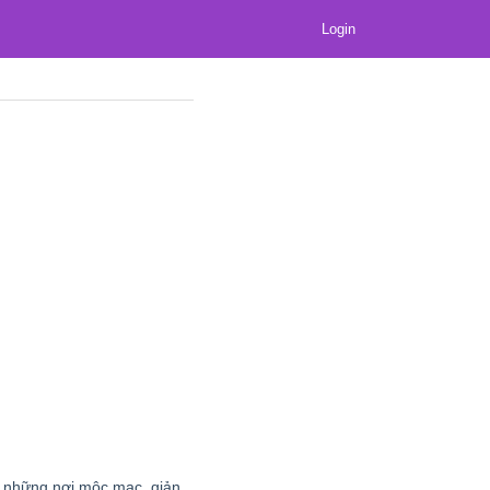
Login
n những nơi mộc mạc, giản