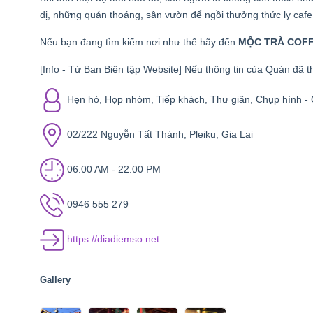
dị, những quán thoáng, sân vườn để ngồi thưởng thức ly caf
Nếu bạn đang tìm kiếm nơi như thế hãy đến
MỘC TRÀ COF
[Info - Từ Ban Biên tập Website] Nếu thông tin của Quán đã th
Hẹn hò, Họp nhóm, Tiếp khách, Thư giãn, Chụp hình -
02/222 Nguyễn Tất Thành, Pleiku, Gia Lai
06:00 AM - 22:00 PM
0946 555 279
https://diadiemso.net
Gallery