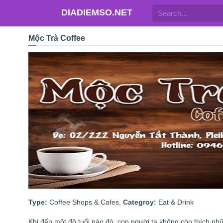
DIADIEMSO.NET
Mộc Trà Coffee
Type:
Coffee Shops & Cafes,
Categroy:
Eat & Drink
Khi đến một độ tuổi nào đó, con người ta không còn thích n