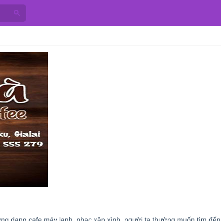
hững dạng cafe máy lạnh, nhạc xập xình, người ta thường muốn tìm đế